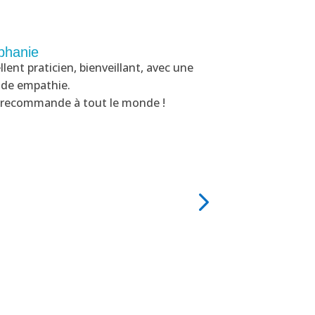
phanie
Fabienne
llent praticien, bienveillant, avec une
Arrivée sur Roy
de empathie.
suis mise en re
e recommande à tout le monde !
choix s’est fai
un premier écha
séances d’EFT (.