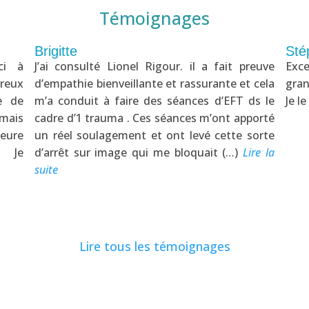
Témoignages
Brigitte
Sté
ci à
J’ai consulté Lionel Rigour. il a fait preuve
Exce
reux
d’empathie bienveillante et rassurante et cela
gran
e de
m’a conduit à faire des séances d’EFT ds le
Je l
 mais
cadre d’1 trauma . Ces séances m’ont apporté
leure
un réel soulagement et ont levé cette sorte
. Je
d’arrêt sur image qui me bloquait (…)
Lire la
suite
Lire tous les témoignages