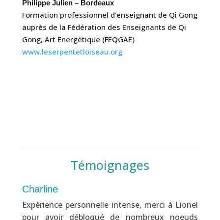
Philippe Julien – Bordeaux
Formation professionnel d’enseignant de Qi Gong
auprès de la Fédération des Enseignants de Qi
Gong, Art Energétique (FEQGAE)
www.leserpentetloiseau.org
Témoignages
Charline
Bri
pour
Expérience personnelle intense, merci à Lionel
J’a
s le
pour avoir débloqué de nombreux noeuds
d’e