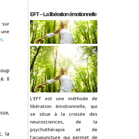
EFT – La libération émotionnelle
t sur
 une
o
)
.
coup
. Il
L’EFT est une méthode de
libération émotionnelle, qui
sse,
se situe à la croisée des
neurosciences, de la
psychothérapie et de
, la
l’acupuncture qui permet de