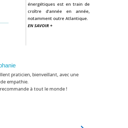
énergétiques est en train de
croître d’année en année,
notamment outre Atlantique.
EN SAVOIR +
phanie
Fabienne
llent praticien, bienveillant, avec une
Arrivée sur Roy
de empathie.
suis mise en re
e recommande à tout le monde !
choix s’est fai
un premier écha
séances d’EFT (.