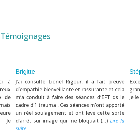
Témoignages
Brigitte
Sté
ci à
J’ai consulté Lionel Rigour. il a fait preuve
Exce
reux
d’empathie bienveillante et rassurante et cela
gran
e de
m’a conduit à faire des séances d’EFT ds le
Je l
 mais
cadre d’1 trauma . Ces séances m’ont apporté
leure
un réel soulagement et ont levé cette sorte
. Je
d’arrêt sur image qui me bloquait (…)
Lire la
suite