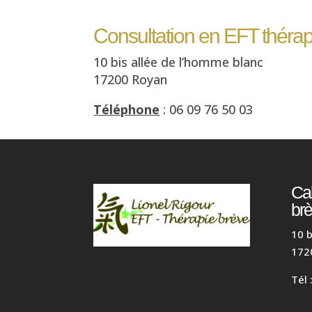
Consultation en EFT théra
10 bis allée de l’homme blanc
17200 Royan
Téléphone
: 06 09 76 50 03
Ca
br
10 b
172
Tél 